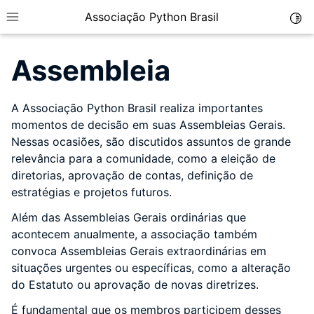
Associação Python Brasil
Togg
Toggle site navigation sidebar
Assembleia
A Associação Python Brasil realiza importantes
momentos de decisão em suas Assembleias Gerais.
Nessas ocasiões, são discutidos assuntos de grande
relevância para a comunidade, como a eleição de
diretorias, aprovação de contas, definição de
estratégias e projetos futuros.
Além das Assembleias Gerais ordinárias que
ggle child pages in navigation
acontecem anualmente, a associação também
convoca Assembleias Gerais extraordinárias em
situações urgentes ou específicas, como a alteração
do Estatuto ou aprovação de novas diretrizes.
ggle child pages in navigation
É fundamental que os membros participem desses